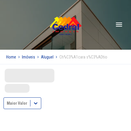
Home
Imóveis
Aluguel
Ch%C3%A1cara s%C3%ADtio
Maior Valor