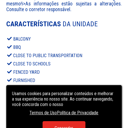
mesmo!i>As informações estão sujeitas a alterações. 
Consulte o corretor responsável.
CARACTERÍSTICAS
DA UNIDADE
BALCONY
BBQ
CLOSE TO PUBLIC TRANSPORTATION
CLOSE TO SCHOOLS
FENCED YARD
FURNISHED
INTERCOM
Usamos cookies para personalizar conteúdos e melhorar
KITCHEN
a sua experiência no nosso site. Ao continuar navegando,
você concorda com o nosso
MAID'S QUARTERS
Termos de Uso
Política de Privacidade
PAVED STREET
playground