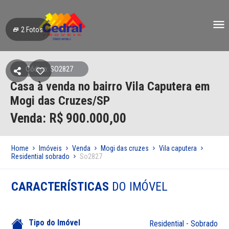
2
Fotos
Código: SO2827
Casa à venda no bairro Vila Caputera em
Mogi das Cruzes/SP
Venda: R$
900.000,00
Home
Imóveis
Venda
Mogi das cruzes
Vila caputera
Residential sobrado
So2827
CARACTERÍSTICAS
DO IMÓVEL
Tipo do Imóvel
Residential - Sobrado