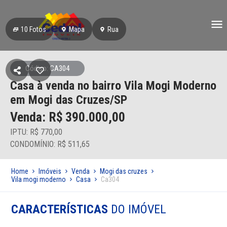
10
Fotos
Mapa
Rua
Código: CA304
Casa à venda no bairro Vila Mogi Moderno
em Mogi das Cruzes/SP
Venda: R$
390.000,00
IPTU: R$ 770,00
CONDOMÍNIO: R$ 511,65
Home
Imóveis
Venda
Mogi das cruzes
Vila mogi moderno
Casa
Ca304
CARACTERÍSTICAS
DO IMÓVEL