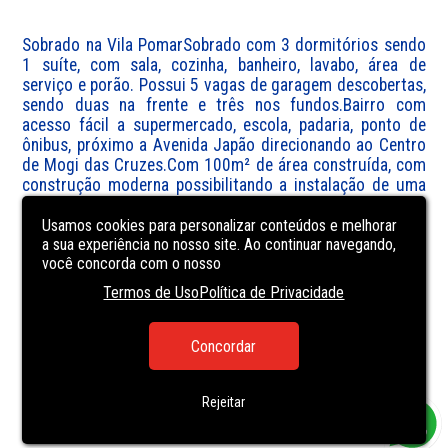
Sobrado na Vila PomarSobrado com 3 dormitórios sendo 
1 suíte, com sala, cozinha, banheiro, lavabo, área de 
serviço e porão. Possui 5 vagas de garagem descobertas, 
sendo duas na frente e três nos fundos.Bairro com 
acesso fácil a supermercado, escola, padaria, ponto de 
ônibus, próximo a Avenida Japão direcionando ao Centro 
de Mogi das Cruzes.Com 100m² de área construída, com 
construção moderna possibilitando a instalação de uma 
piscina.Aprecie viver bem e em segurança! Agende a sua 
visita e venha conhecer!
Usamos cookies para personalizar conteúdos e melhorar
a sua experiência no nosso site. Ao continuar navegando,
você concorda com o nosso
CARACTERÍSTICAS
DA UNIDADE
Termos de Uso
Política de Privacidade
BACKYARD
Concordar
KITCHEN
MAID'S QUARTERS
Rejeitar