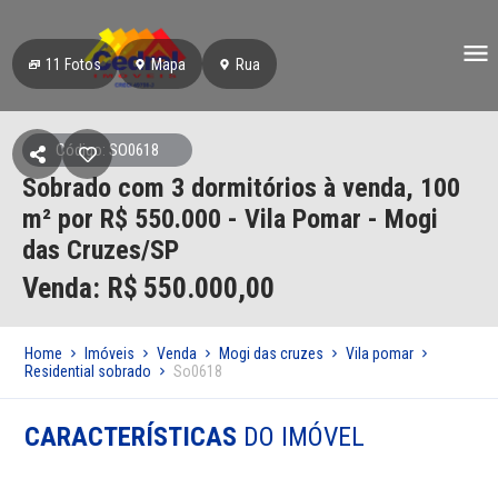
11
Fotos
Mapa
Rua
Código: SO0618
Sobrado com 3 dormitórios à venda, 100
m² por R$ 550.000 - Vila Pomar - Mogi
das Cruzes/SP
Venda: R$
550.000,00
Home
Imóveis
Venda
Mogi das cruzes
Vila pomar
Residential sobrado
So0618
CARACTERÍSTICAS
DO IMÓVEL