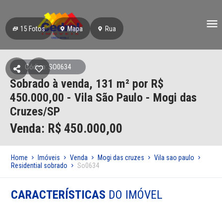
15
Fotos
Mapa
Rua
Código: SO0634
Sobrado à venda, 131 m² por R$
450.000,00 - Vila São Paulo - Mogi das
Cruzes/SP
Venda: R$
450.000,00
Home
Imóveis
Venda
Mogi das cruzes
Vila sao paulo
Residential sobrado
So0634
CARACTERÍSTICAS
DO IMÓVEL